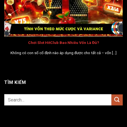
Chơi Slot HitClub Bao Nhiêu Vốn Là Đủ?
Không có con số cố định nào áp dụng được cho tất cả – vốn [...]
TÌM KIẾM