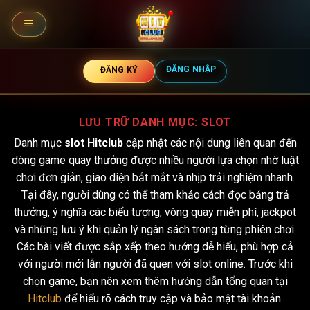
Bỏ
qua
nội
dung
ĐĂNG NHẬP
ĐĂNG KÝ
LƯU TRỮ DANH MỤC:
SLOT
Danh mục
slot Hitclub
cập nhật các nội dung liên quan đến
dòng game quay thưởng được nhiều người lựa chọn nhờ luật
chơi đơn giản, giao diện bắt mắt và nhịp trải nghiệm nhanh.
Tại đây, người dùng có thể tham khảo cách đọc bảng trả
thưởng, ý nghĩa các biểu tượng, vòng quay miễn phí, jackpot
và những lưu ý khi quản lý ngân sách trong từng phiên chơi.
Các bài viết được sắp xếp theo hướng dễ hiểu, phù hợp cả
với người mới lẫn người đã quen với slot online. Trước khi
chọn game, bạn nên xem thêm hướng dẫn tổng quan tại
Hitclub
để hiểu rõ cách truy cập và bảo mật tài khoản.