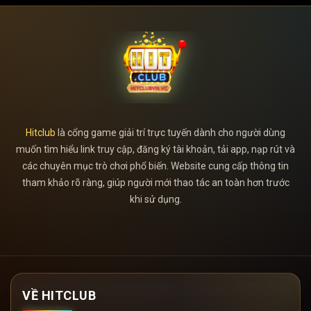
Hitclub
là cổng game giải trí trực tuyến dành cho người dùng
muốn tìm hiểu link truy cập, đăng ký tài khoản, tải app, nạp rút và
các chuyên mục trò chơi phổ biến. Website cung cấp thông tin
tham khảo rõ ràng, giúp người mới thao tác an toàn hơn trước
khi sử dụng.
VỀ HITCLUB