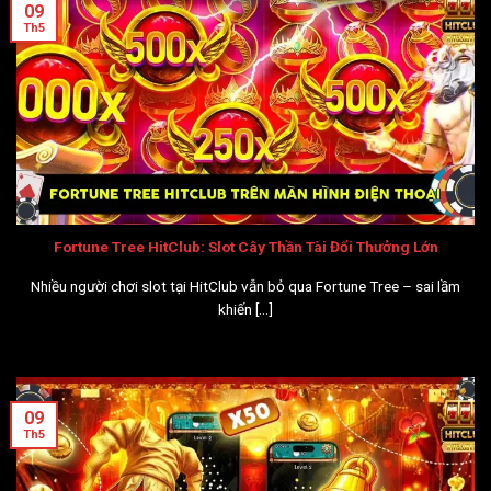
09
Th5
Fortune Tree HitClub: Slot Cây Thần Tài Đổi Thưởng Lớn
Nhiều người chơi slot tại HitClub vẫn bỏ qua Fortune Tree – sai lầm
khiến [...]
09
Th5