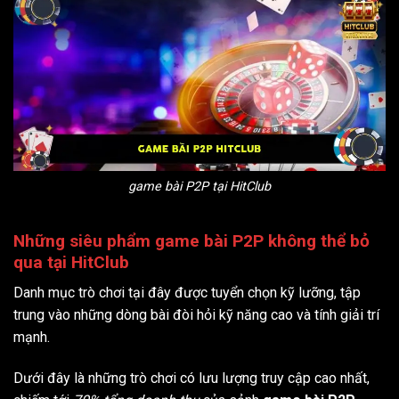
game bài P2P tại HitClub
Những siêu phẩm game bài P2P không thể bỏ
qua tại HitClub
Danh mục trò chơi tại đây được tuyển chọn kỹ lưỡng, tập
trung vào những dòng bài đòi hỏi kỹ năng cao và tính giải trí
mạnh.
Dưới đây là những trò chơi có lưu lượng truy cập cao nhất,