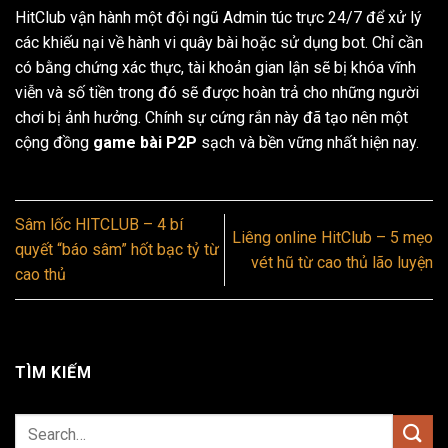
HitClub vận hành một đội ngũ Admin túc trực 24/7 để xử lý
các khiếu nại về hành vi quây bài hoặc sử dụng bot. Chỉ cần
có bằng chứng xác thực, tài khoản gian lận sẽ bị khóa vĩnh
viễn và số tiền trong đó sẽ được hoàn trả cho những người
chơi bị ảnh hưởng. Chính sự cứng rắn này đã tạo nên một
cộng đồng
game bài P2P
sạch và bền vững nhất hiện nay.
Sâm lốc HITCLUB – 4 bí
Liêng online HitClub – 5 mẹo
quyết “báo sâm” hốt bạc tỷ từ
vét hũ từ cao thủ lão luyện
cao thủ
TÌM KIẾM