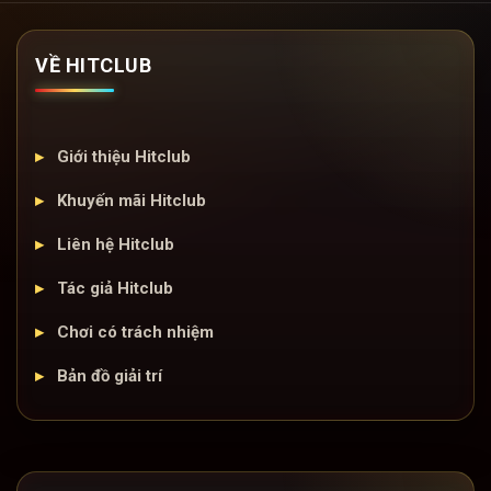
VỀ HITCLUB
Giới thiệu Hitclub
Khuyến mãi Hitclub
Liên hệ Hitclub
Tác giả Hitclub
Chơi có trách nhiệm
Bản đồ giải trí