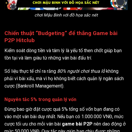
chơi Mậu Binh với đồ họa sắc nét
Chiến thuật “Budgeting” để thắng Game bài
P2P Hitclub
Kiểm soát dòng tiền và tâm lý là yếu tố then chốt giúp bạn
tồn tại và làm giàu từ những ván bài đấu trí.
Số liệu thực tế chỉ ra rằng
80% người chơi thua lỗ
không
phải vì bài xấu, mà vì họ không biết cách quản lý ngân sách
cược (Bankroll Management).
Nguyên tắc 5% trong quản lý vốn
Đừng bao giờ đặt cược quá 5% tổng số vốn bạn đang có
vào một ván bài duy nhất. Nếu bạn có 1.000.000 VNĐ, mức
cược tối ưu cho mỗi ván bài
game bài P2P
nên dao động ở
mức 50.000 VNĐ. Quy tắc này giúp bạn chịu được những