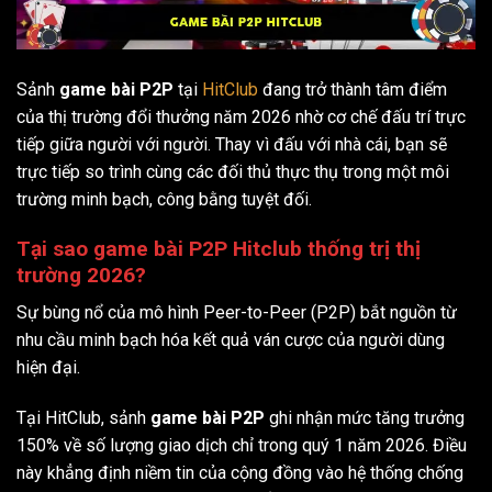
Sảnh
game bài P2P
tại
HitClub
đang trở thành tâm điểm
của thị trường đổi thưởng năm 2026 nhờ cơ chế đấu trí trực
tiếp giữa người với người. Thay vì đấu với nhà cái, bạn sẽ
trực tiếp so trình cùng các đối thủ thực thụ trong một môi
trường minh bạch, công bằng tuyệt đối.
Tại sao game bài P2P Hitclub thống trị thị
trường 2026?
Sự bùng nổ của mô hình Peer-to-Peer (P2P) bắt nguồn từ
nhu cầu minh bạch hóa kết quả ván cược của người dùng
hiện đại.
Tại HitClub, sảnh
game bài P2P
ghi nhận mức tăng trưởng
150% về số lượng giao dịch chỉ trong quý 1 năm 2026. Điều
này khẳng định niềm tin của cộng đồng vào hệ thống chống