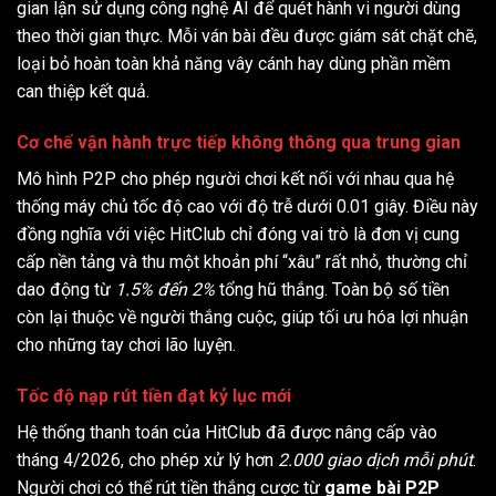
gian lận sử dụng công nghệ AI để quét hành vi người dùng
theo thời gian thực. Mỗi ván bài đều được giám sát chặt chẽ,
loại bỏ hoàn toàn khả năng vây cánh hay dùng phần mềm
can thiệp kết quả.
Cơ chế vận hành trực tiếp không thông qua trung gian
Mô hình P2P cho phép người chơi kết nối với nhau qua hệ
thống máy chủ tốc độ cao với độ trễ dưới 0.01 giây. Điều này
đồng nghĩa với việc HitClub chỉ đóng vai trò là đơn vị cung
cấp nền tảng và thu một khoản phí “xâu” rất nhỏ, thường chỉ
dao động từ
1.5% đến 2%
tổng hũ thắng. Toàn bộ số tiền
còn lại thuộc về người thắng cuộc, giúp tối ưu hóa lợi nhuận
cho những tay chơi lão luyện.
Tốc độ nạp rút tiền đạt kỷ lục mới
Hệ thống thanh toán của HitClub đã được nâng cấp vào
tháng 4/2026, cho phép xử lý hơn
2.000 giao dịch mỗi phút
.
Người chơi có thể rút tiền thắng cược từ
game bài P2P