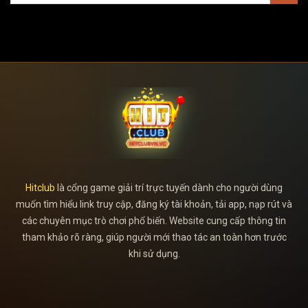
Hitclub
là cổng game giải trí trực tuyến dành cho người dùng
muốn tìm hiểu link truy cập, đăng ký tài khoản, tải app, nạp rút và
các chuyên mục trò chơi phổ biến. Website cung cấp thông tin
tham khảo rõ ràng, giúp người mới thao tác an toàn hơn trước
khi sử dụng.