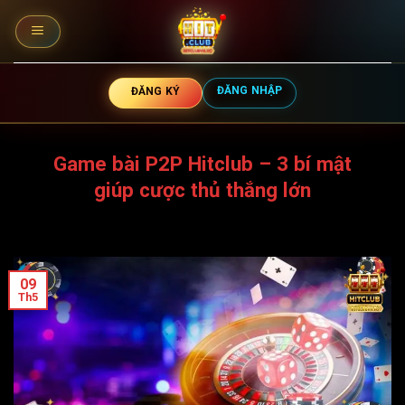
Bỏ
qua
nội
dung
ĐĂNG NHẬP
ĐĂNG KÝ
Game bài P2P Hitclub – 3 bí mật
giúp cược thủ thắng lớn
09
Th5