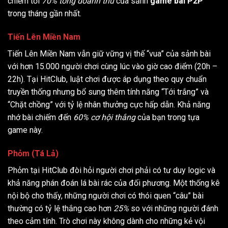
chiếm tới
70% tổng doanh thu
của sảnh
game bài P2P
trong tháng gần nhất.
Tiến Lên Miền Nam
Tiến Lên Miền Nam vẫn giữ vững vị thế “vua” của sảnh bài
với hơn 15.000 người chơi cùng lúc vào giờ cao điểm (20h –
22h). Tại HitClub, luật chơi được áp dụng theo quy chuẩn
truyền thống nhưng bổ sung thêm tính năng “Tới trắng” và
“Chặt chồng” với tỷ lệ nhân thưởng cực hấp dẫn. Khả năng
nhớ bài chiếm đến
60% cơ hội thắng
của bạn trong tựa
game này.
Phỏm (Tá Lả)
Phỏm tại HitClub đòi hỏi người chơi phải có tư duy logic và
khả năng phán đoán lá bài rác của đối phương. Một thống kê
nội bộ cho thấy, những người chơi có thói quen “câu” bài
thường có tỷ lệ thắng cao hơn
25%
so với những người đánh
theo cảm tính. Trò chơi này không dành cho những kẻ vội