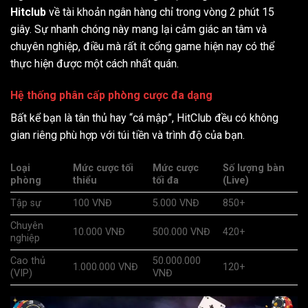
Hitclub
về tài khoản ngân hàng chỉ trong vòng 2 phút 15
giây. Sự nhanh chóng này mang lại cảm giác an tâm và
chuyên nghiệp, điều mà rất ít cổng game hiện nay có thể
thực hiện được một cách nhất quán.
Hệ thống phân cấp phòng cược đa dạng
Bất kể bạn là tân thủ hay “cá mập”, HitClub đều có không
gian riêng phù hợp với túi tiền và trình độ của bạn.
Loại
Mức cược tối
Mức cược
Số lượng bàn
phòng
thiểu
tối đa
(Live)
Tập sự
100 VNĐ
5.000 VNĐ
850+
Chuyên
10.000 VNĐ
500.000 VNĐ
420+
nghiệp
Cao thủ
50.000.000
1.000.000 VNĐ
120+
(VIP)
VNĐ