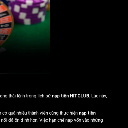
ạng thái lệnh trong lịch sử
nạp tiền
HITCLUB
. Lúc này,
m có quá nhiều thành viên cùng thực hiện
nạp tiền
ết nối đã ổn định hơn. Việc hạn chế nạp vốn vào những