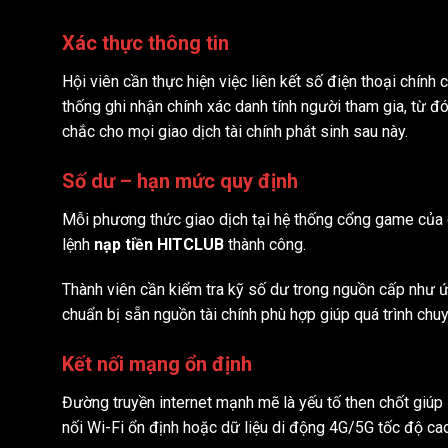
Xác thực thông tin
Hội viên cần thực hiện việc liên kết số điện thoại chính
thống ghi nhận chính xác danh tính người tham gia, từ đ
chắc cho mọi giao dịch tài chính phát sinh sau này.
Số dư – hạn mức quy định
Mỗi phương thức giao dịch tại hệ thống cổng game của c
lệnh
nạp tiền
HITCLUB
thành công.
Thành viên cần kiểm tra kỹ số dư trong nguồn cấp như 
chuẩn bị sẵn nguồn tài chính phù hợp giúp quá trình chuy
Kết nối mạng ổn định
Đường truyền internet mạnh mẽ là yếu tố then chốt giúp
nối Wi-Fi ổn định hoặc dữ liệu di động 4G/5G tốc độ cao