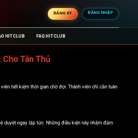
ĐĂNG NHẬP
ĐĂNG KÝ
ÀO HITCLUB
FAQ HITCLUB
c Cho Tân Thủ
viên tiết kiệm thời gian chờ đợi. Thành viên chỉ cần tuân
phê duyệt ngay lập tức. Những điều kiện này nhằm đảm