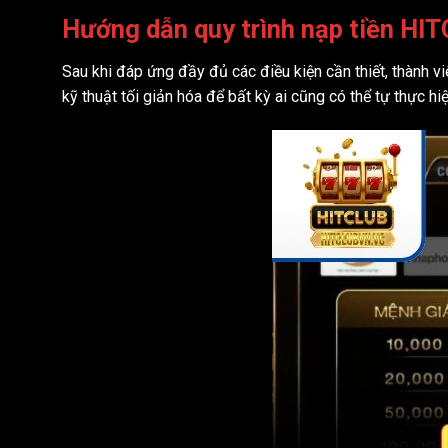
Hướng dẫn quy trình nạp tiền HIT
Sau khi đáp ứng đầy đủ các điều kiện cần thiết, thành 
kỹ thuật tối giản hóa để bất kỳ ai cũng có thể tự thực h