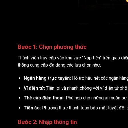
Bước 1: Chọn phương thức
Thành viên truy cập vào khu vực “Nạp tiền” trên giao d
thống cung cấp đa dạng các lựa chọn như:
Ngân hàng trực tuyến:
Hỗ trợ hầu hết các ngân hàng
Ví điện tử:
Tiện lợi và nhanh chóng với ví điện tử phổ 
Thẻ cào điện thoại:
Phù hợp cho những ai muốn sự r
Tiền ảo:
Phương thức thanh toán bảo mật tuyệt đối c
Bước 2: Nhập thông tin