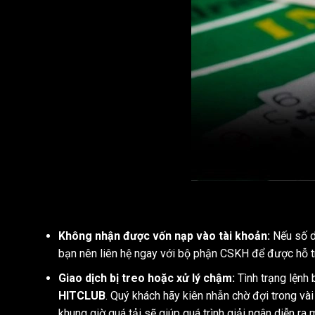
Không nhận được vốn nạp vào tài khoản:
Nếu số dư
bạn nên liên hệ ngay với bộ phận CSKH để được hỗ trợ
Giao dịch bị treo hoặc xử lý chậm:
Tình trạng lệnh 
HITCLUB
. Quý khách hãy kiên nhẫn chờ đợi trong vài
khung giờ quá tải sẽ giúp quá trình giải ngân diễn ra